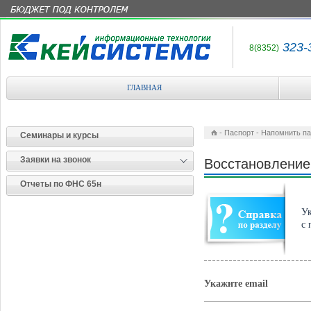
323-
8(8352)
многок
ГЛАВНАЯ
-
Паспорт
-
Напомнить па
Семинары и курсы
Заявки на звонок
Восcтановление
Отчеты по ФНС 65н
Ук
с 
Укажите email